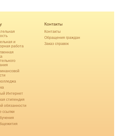
у
Контакты
ательная
Контакты
ость
Обращения граждан
ельная и
Заказ справок
орная работа
твенная
ка
тельного
ания
финансовой
сти
колледжа
ка
ный Интернет
ая стипендия
ой обязанности
 ссылки
бучения
общежития