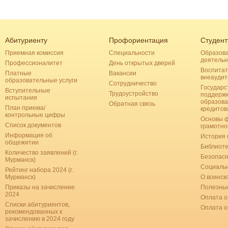
Абитуриенту
Профориентация
Студент
Приемная комиссия
Специальности
Образов
деятельн
Профессионалитет
День открытых дверей
Воспитат
Платные
Вакансии
внеаудит
образовательные услуги
Сотрудничество
Государс
Вступительные
Трудоустройство
поддерж
испытания
образова
Обратная связь
План приема/
кредитов
контрольные цифры
Основы 
Список документов
грамотно
Информация об
История 
общежитии
Библиоте
Количество заявлений (г.
Безопас
Мурманск)
Социальн
Рейтинг набора 2024 (г.
Мурманск)
О воинск
Приказы на зачисление
Полезные
2024
Оплата о
Списки абитуриентов,
Оплата 
рекомендованных к
зачислению в 2024 году