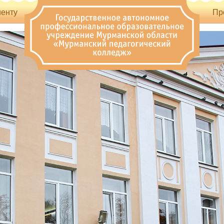
енту
Пр