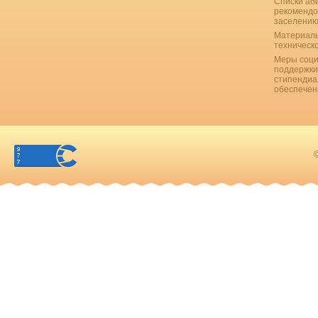
Списки аб
рекомендо
заселению
Материаль
техническ
Меры соци
поддержки
стипендиа
обеспечен
©