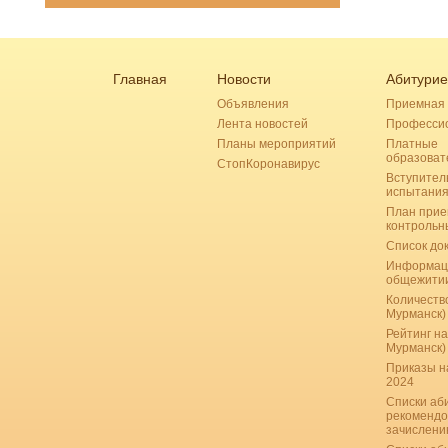
Главная
Новости
Абитурие
Объявления
Приемная 
Лента новостей
Професси
Планы мероприятий
Платные
образоват
СтопКоронавирус
Вступител
испытани
План прие
контрольн
Список до
Информац
общежити
Количество
Мурманск)
Рейтинг на
Мурманск)
Приказы н
2024
Списки аб
рекомендо
зачислению