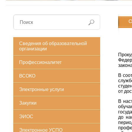
О
Сведения об образовательной
организации
Проку
Федер
Профессионалитет
закон
В соо
ВСОКО
служб
студе
Электронные услуги
от до
В нас
Закупки
обуча
госуд
ЭИОС
до на
перио
проф
Электронное УСПО