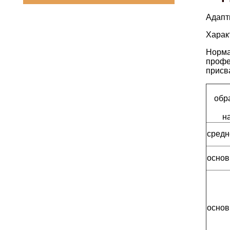
Адапт
Харак
Норма
профе
присв
обр
н
средн
основ
основ