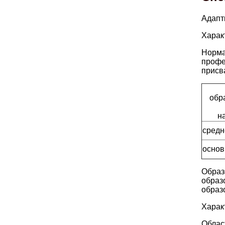
Адапт
Харак
Норма
профе
присв
обр
н
средн
основ
Образ
образ
образ
Харак
Облас