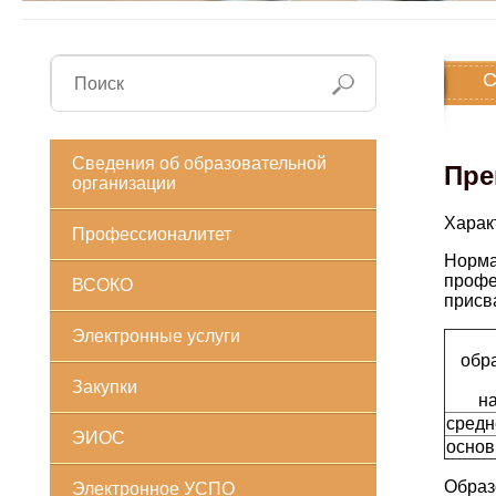
С
Сведения об образовательной
Пре
организации
Харак
Профессионалитет
Норма
профе
ВСОКО
присв
Электронные услуги
обр
Закупки
н
средн
ЭИОС
основ
Образ
Электронное УСПО