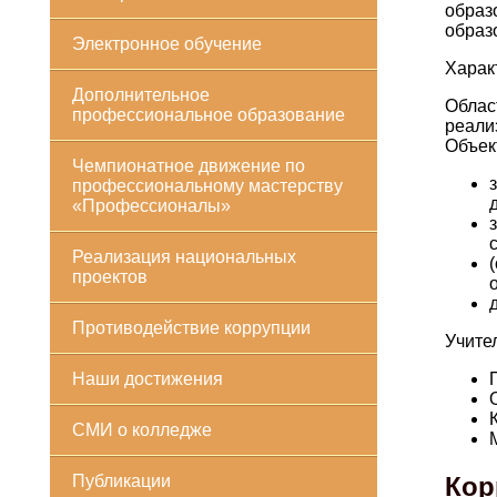
образ
образ
Электронное обучение
Харак
Дополнительное
Облас
профессиональное образование
реали
Объек
Чемпионатное движение по
профессиональному мастерству
«Профессионалы»
Реализация национальных
проектов
Противодействие коррупции
Учите
Наши достижения
СМИ о колледже
Кор
Публикации