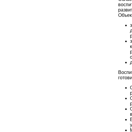
воспи
разви
Объек
Воспи
готов