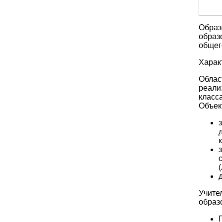
Образ
образ
общег
Харак
Облас
реали
класс
Объек
Учите
образ