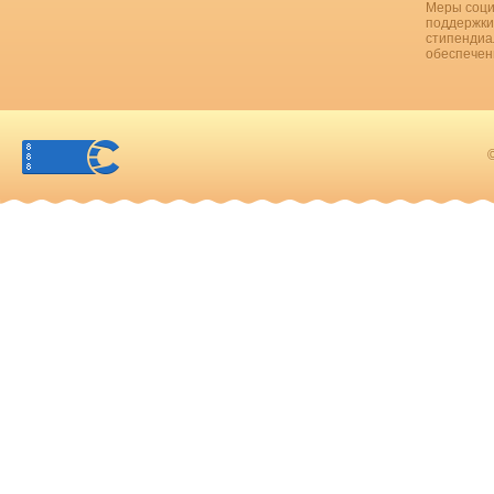
Меры соци
поддержки
стипендиа
обеспечен
©