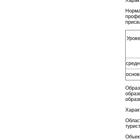
Харак
Норма
профе
присв
Урове
средн
основ
Образ
образ
образ
Харак
Облас
турис
Объек