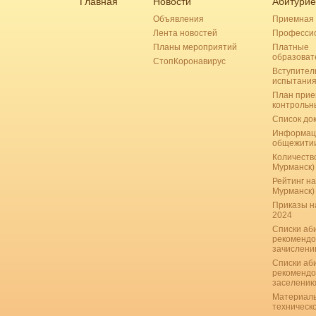
Главная
Новости
Абитурие
Объявления
Приемная 
Лента новостей
Професси
Планы мероприятий
Платные
образоват
СтопКоронавирус
Вступител
испытани
План прие
контрольн
Список до
Информац
общежити
Количество
Мурманск)
Рейтинг на
Мурманск)
Приказы н
2024
Списки аб
рекомендо
зачислению
Списки аб
рекомендо
заселению
Материаль
техническ