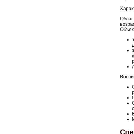
Харак
Облас
возра
Объек
Воспи
Спе