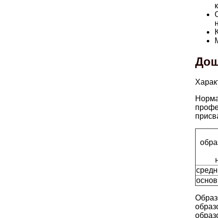
Дош
Харак
Норма
профе
присв
обра
средн
основ
Образ
образ
образ