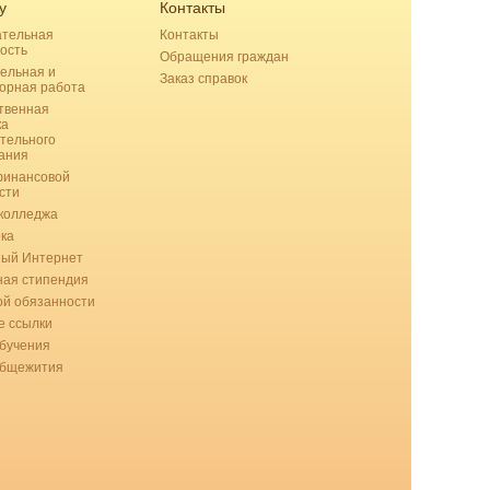
у
Контакты
ательная
Контакты
ость
Обращения граждан
ельная и
Заказ справок
орная работа
твенная
ка
тельного
ания
финансовой
сти
колледжа
ка
ный Интернет
ая стипендия
ой обязанности
 ссылки
бучения
общежития