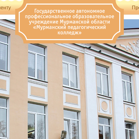
енту
Пр