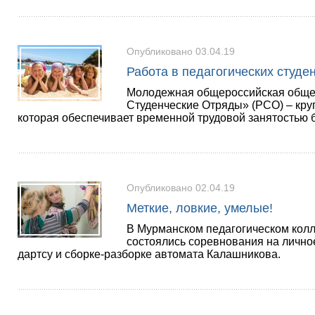
Опубликовано 03.04.19
Работа в педагогических студе
Молодежная общероссийская общес
Студенческие Отряды» (РСО) – кр
которая обеспечивает временной трудовой занятостью 
Опубликовано 02.04.19
Меткие, ловкие, умелые!
В Мурманском педагогическом кол
состоялись соревнования на личное
дартсу и сборке-разборке автомата Калашникова.