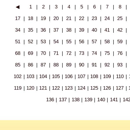
◀
1
|
2
|
3
|
4
|
5
|
6
|
7
|
8
|
17
|
18
|
19
|
20
|
21
|
22
|
23
|
24
|
25
|
34
|
35
|
36
|
37
|
38
|
39
|
40
|
41
|
42
|
51
|
52
|
53
|
54
|
55
|
56
|
57
|
58
|
59
|
68
|
69
|
70
|
71
|
72
|
73
|
74
|
75
|
76
|
85
|
86
|
87
|
88
|
89
|
90
|
91
|
92
|
93
|
102
|
103
|
104
|
105
|
106
|
107
|
108
|
109
|
110
|
119
|
120
|
121
|
122
|
123
|
124
|
125
|
126
|
127
|
136
|
137
|
138
|
139
|
140
|
141
|
14