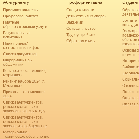
Абитуриенту
Профориентация
Студент
Приемная комиссия
Специальности
Образов
деятельн
Профессионалитет
День открытых дверей
Воспитат
Платные
Вакансии
внеаудит
образовательные услуги
Сотрудничество
Государс
Вступительные
Трудоустройство
поддерж
испытания
образова
Обратная связь
План приема/
кредитов
контрольные цифры
Основы 
Список документов
грамотно
Информация об
История 
общежитии
Библиоте
Количество заявлений (г.
Безопас
Мурманск)
Социальн
Рейтинг набора 2024 (г.
Мурманск)
О воинск
Приказы на зачисление
Полезные
2024
Оплата о
Списки абитуриентов,
Оплата 
рекомендованных к
зачислению в 2024 году
Списки абитуриентов,
рекомендованных к
заселению в общежитие
Материально-
техническое обеспечение