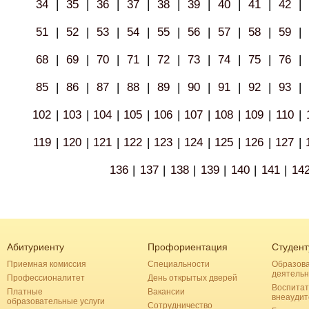
34
|
35
|
36
|
37
|
38
|
39
|
40
|
41
|
42
|
51
|
52
|
53
|
54
|
55
|
56
|
57
|
58
|
59
|
68
|
69
|
70
|
71
|
72
|
73
|
74
|
75
|
76
|
85
|
86
|
87
|
88
|
89
|
90
|
91
|
92
|
93
|
102
|
103
|
104
|
105
|
106
|
107
|
108
|
109
|
110
|
119
|
120
|
121
|
122
|
123
|
124
|
125
|
126
|
127
|
136
|
137
|
138
|
139
|
140
|
141
|
14
Абитуриенту
Профориентация
Студент
Приемная комиссия
Специальности
Образов
деятельн
Профессионалитет
День открытых дверей
Воспитат
Платные
Вакансии
внеаудит
образовательные услуги
Сотрудничество