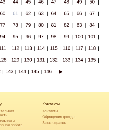
43
|
44
|
45
|
46
|
47
|
48
|
49
|
50
|
60
|
61
|
62
|
63
|
64
|
65
|
66
|
67
|
77
|
78
|
79
|
80
|
81
|
82
|
83
|
84
|
94
|
95
|
96
|
97
|
98
|
99
|
100
|
101
|
111
|
112
|
113
|
114
|
115
|
116
|
117
|
118
|
128
|
129
|
130
|
131
|
132
|
133
|
134
|
135
|
2
|
143
|
144
|
145
|
146
▶
у
Контакты
ательная
Контакты
ость
Обращения граждан
ельная и
Заказ справок
орная работа