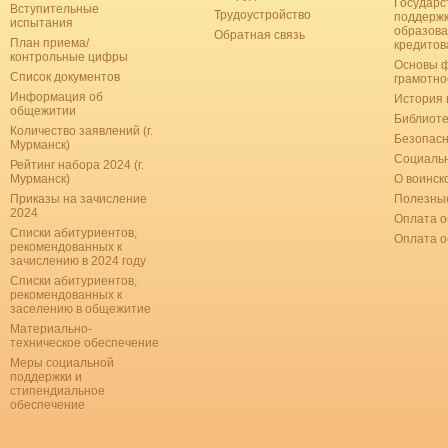
Государс
Вступительные
Трудоустройство
поддерж
испытания
образова
Обратная связь
План приема/
кредитов
контрольные цифры
Основы 
Список документов
грамотно
Информация об
История 
общежитии
Библиоте
Количество заявлений (г.
Безопас
Мурманск)
Социальн
Рейтинг набора 2024 (г.
Мурманск)
О воинск
Приказы на зачисление
Полезные
2024
Оплата о
Списки абитуриентов,
Оплата 
рекомендованных к
зачислению в 2024 году
Списки абитуриентов,
рекомендованных к
заселению в общежитие
Материально-
техническое обеспечение
Меры социальной
поддержки и
стипендиальное
обеспечение