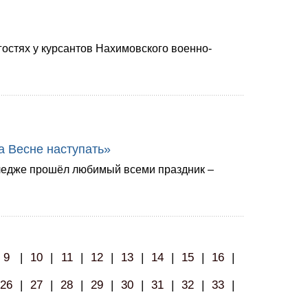
остях у курсантов Нахимовского военно-
а Весне наступать»
ледже прошёл любимый всеми праздник –
9
|
10
|
11
|
12
|
13
|
14
|
15
|
16
|
26
|
27
|
28
|
29
|
30
|
31
|
32
|
33
|