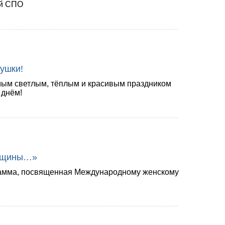
ей СПО
ушки!
мым светлым, тёплым и красивым праздником
днём!
енщины…»
рамма, посвященная Международному женскому