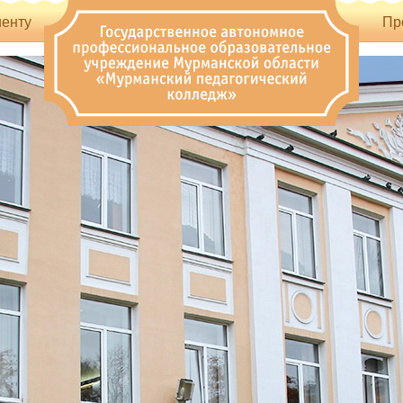
енту
Пр