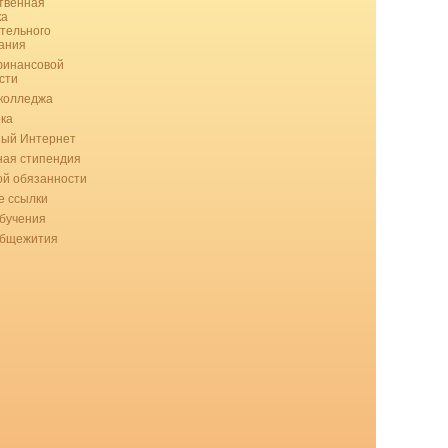
твенная
ка
тельного
ания
финансовой
сти
колледжа
ка
ный Интернет
ая стипендия
ой обязанности
 ссылки
бучения
общежития