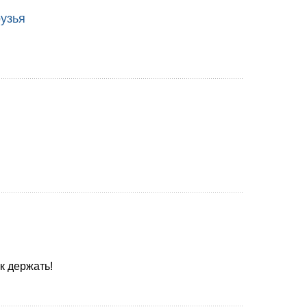
рузья
к держать!