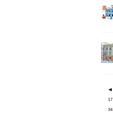
◀
17
34