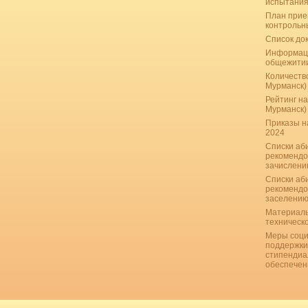
испытани
План прие
контрольн
Список до
Информац
общежити
Количество
Мурманск)
Рейтинг на
Мурманск)
Приказы н
2024
Списки аб
рекомендо
зачислению
Списки аб
рекомендо
заселению
Материаль
техническ
Меры соци
поддержки
стипендиа
обеспечен