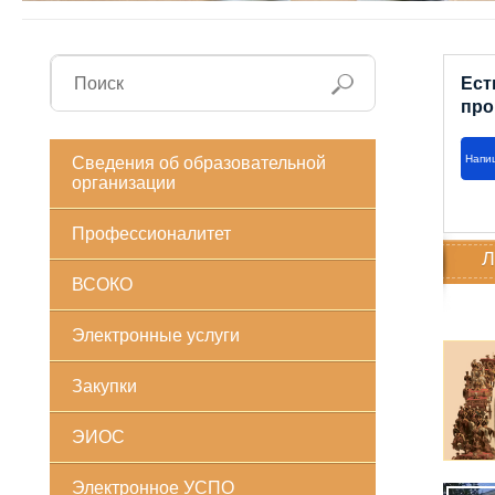
Ест
про
Напи
Сведения об образовательной
организации
Профессионалитет
Л
ВСОКО
Электронные услуги
Закупки
ЭИОС
Электронное УСПО