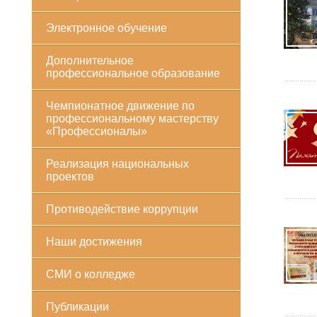
Электронное обучение
Дополнительное
профессиональное образование
Чемпионатное движение по
профессиональному мастерству
«Профессионалы»
Реализация национальных
проектов
Противодействие коррупции
Наши достижения
СМИ о колледже
Публикации