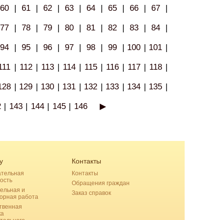
60
|
61
|
62
|
63
|
64
|
65
|
66
|
67
|
77
|
78
|
79
|
80
|
81
|
82
|
83
|
84
|
94
|
95
|
96
|
97
|
98
|
99
|
100
|
101
|
111
|
112
|
113
|
114
|
115
|
116
|
117
|
118
|
128
|
129
|
130
|
131
|
132
|
133
|
134
|
135
|
2
|
143
|
144
|
145
|
146
▶
у
Контакты
ательная
Контакты
ость
Обращения граждан
ельная и
Заказ справок
орная работа
твенная
ка