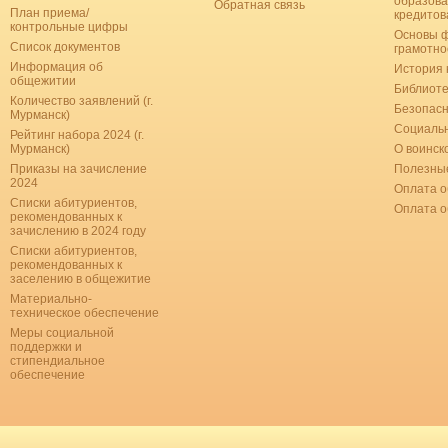
образова
Обратная связь
План приема/
кредитов
контрольные цифры
Основы 
Список документов
грамотно
Информация об
История 
общежитии
Библиоте
Количество заявлений (г.
Безопас
Мурманск)
Социальн
Рейтинг набора 2024 (г.
Мурманск)
О воинск
Приказы на зачисление
Полезные
2024
Оплата о
Списки абитуриентов,
Оплата 
рекомендованных к
зачислению в 2024 году
Списки абитуриентов,
рекомендованных к
заселению в общежитие
Материально-
техническое обеспечение
Меры социальной
поддержки и
стипендиальное
обеспечение