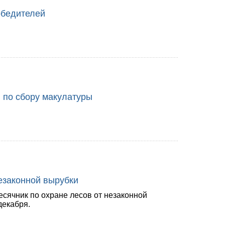
обедителей
 по сбору макулатуры
езаконной вырубки
есячник по охране лесов от незаконной
декабря.