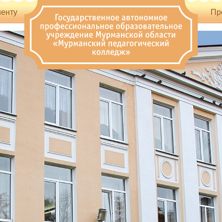
енту
Пр