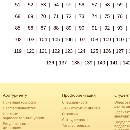
51
|
52
|
53
|
54
|
55
|
56
|
57
|
58
|
59
|
68
|
69
|
70
|
71
|
72
|
73
|
74
|
75
|
76
|
85
|
86
|
87
|
88
|
89
|
90
|
91
|
92
|
93
|
102
|
103
|
104
|
105
|
106
|
107
|
108
|
109
|
110
|
119
|
120
|
121
|
122
|
123
|
124
|
125
|
126
|
127
|
136
|
137
|
138
|
139
|
140
|
141
|
14
Абитуриенту
Профориентация
Студент
Приемная комиссия
Специальности
Образов
деятельн
Профессионалитет
День открытых дверей
Воспитат
Платные
Вакансии
внеаудит
образовательные услуги
Сотрудничество
Государс
Вступительные
Трудоустройство
поддерж
испытания