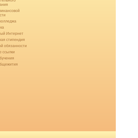
тельного
ания
финансовой
сти
колледжа
ка
ный Интернет
ая стипендия
ой обязанности
 ссылки
бучения
общежития