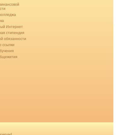
финансовой
сти
колледжа
ка
ный Интернет
ая стипендия
ой обязанности
 ссылки
бучения
общежития
served.