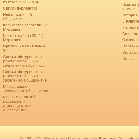
контрольные цифры
Основы 
Список документов
грамотно
Информация об
История 
общежитии
Библиоте
Количество заявлений (г.
Безопас
Мурманск)
Социальн
Рейтинг набора 2024 (г.
Мурманск)
О воинск
Приказы на зачисление
Полезные
2024
Оплата о
Списки абитуриентов,
Оплата 
рекомендованных к
зачислению в 2024 году
Списки абитуриентов,
рекомендованных к
заселению в общежитие
Материально-
техническое обеспечение
Меры социальной
поддержки и
стипендиальное
обеспечение
©2005-2023 Мурманский Педагогический Колледж. All rights re