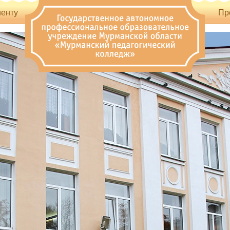
енту
Пр