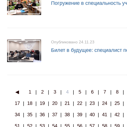
Погружение в специальность у
Опубликовано 24.11.23
Билет в будущее: специалист п
◀
1
|
2
|
3
|
4
|
5
|
6
|
7
|
8
|
17
|
18
|
19
|
20
|
21
|
22
|
23
|
24
|
25
|
34
|
35
|
36
|
37
|
38
|
39
|
40
|
41
|
42
|
51
|
52
|
53
|
54
|
55
|
56
|
57
|
58
|
59
|