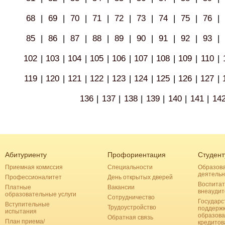
68
|
69
|
70
|
71
|
72
|
73
|
74
|
75
|
76
|
85
|
86
|
87
|
88
|
89
|
90
|
91
|
92
|
93
|
102
|
103
|
104
|
105
|
106
|
107
|
108
|
109
|
110
|
119
|
120
|
121
|
122
|
123
|
124
|
125
|
126
|
127
|
136
|
137
|
138
|
139
|
140
|
141
|
14
Абитуриенту
Профориентация
Студент
Приемная комиссия
Специальности
Образов
деятельн
Профессионалитет
День открытых дверей
Воспитат
Платные
Вакансии
внеаудит
образовательные услуги
Сотрудничество
Государс
Вступительные
Трудоустройство
поддерж
испытания
образова
Обратная связь
План приема/
кредитов