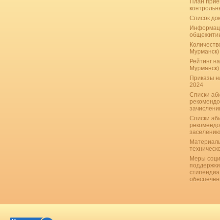
План прие
контрольн
Список до
Информац
общежити
Количество
Мурманск)
Рейтинг на
Мурманск)
Приказы н
2024
Списки аб
рекомендо
зачислению
Списки аб
рекомендо
заселению
Материаль
техническ
Меры соци
поддержки
стипендиа
обеспечен