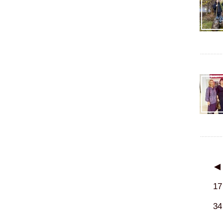
◀
17
34