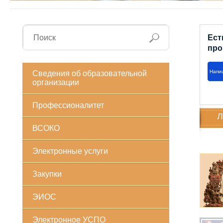
Ест
про
Напи
Сведения об образовательной
организации
Профессионалитет
Л
ВСОКО
Электронные услуги
Закупки
ЭИОС
Электронное УСПО