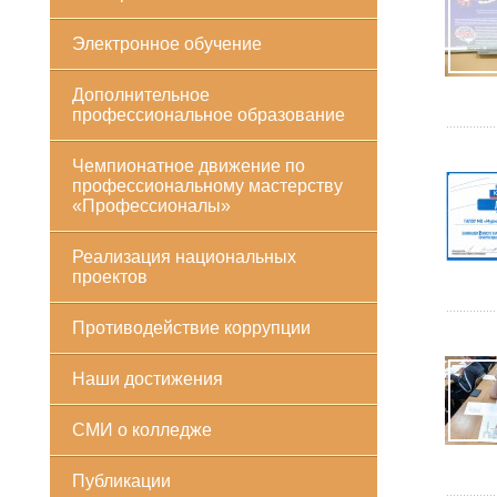
Электронное обучение
Дополнительное
профессиональное образование
Чемпионатное движение по
профессиональному мастерству
«Профессионалы»
Реализация национальных
проектов
Противодействие коррупции
Наши достижения
СМИ о колледже
Публикации