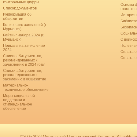
контрольные цифры
Основы 
Список документов
грамотно
Информация об
История 
общежитии
Библиоте
Количество заявлений (г.
Безопас
Мурманск)
Социальн
Рейтинг набора 2024 (г.
Мурманск)
О воинск
Приказы на зачисление
Полезные
2024
Оплата о
Списки абитуриентов,
Оплата 
рекомендованных к
зачислению в 2024 году
Списки абитуриентов,
рекомендованных к
заселению в общежитие
Материально-
техническое обеспечение
Меры социальной
поддержки и
стипендиальное
обеспечение
©2005-2023 Мурманский Педагогический Колледж. All rights re