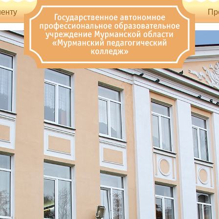
енту
Пр