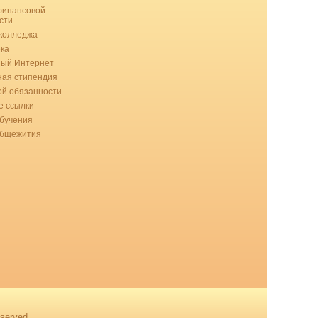
финансовой
сти
колледжа
ка
ный Интернет
ая стипендия
ой обязанности
 ссылки
бучения
общежития
served.