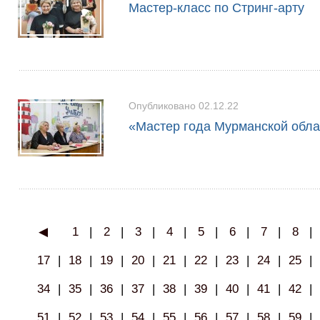
Мастер-класс по Стринг-арту
Опубликовано 02.12.22
«Мастер года Мурманской обла
◀
1
|
2
|
3
|
4
|
5
|
6
|
7
|
8
|
17
|
18
|
19
|
20
|
21
|
22
|
23
|
24
|
25
|
34
|
35
|
36
|
37
|
38
|
39
|
40
|
41
|
42
|
51
|
52
|
53
|
54
|
55
|
56
|
57
|
58
|
59
|