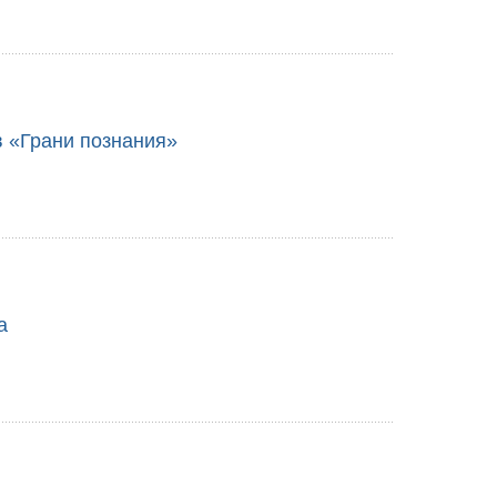
в «Грани познания»
а