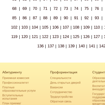
68
|
69
|
70
|
71
|
72
|
73
|
74
|
75
|
76
|
85
|
86
|
87
|
88
|
89
|
90
|
91
|
92
|
93
|
102
|
103
|
104
|
105
|
106
|
107
|
108
|
109
|
110
|
119
|
120
|
121
|
122
|
123
|
124
|
125
|
126
|
127
|
136
|
137
|
138
|
139
|
140
|
141
|
14
Абитуриенту
Профориентация
Студент
Приемная комиссия
Специальности
Образов
деятельн
Профессионалитет
День открытых дверей
Воспитат
Платные
Вакансии
внеаудит
образовательные услуги
Сотрудничество
Государс
Вступительные
Трудоустройство
поддерж
испытания
образова
Обратная связь
План приема/
кредитов