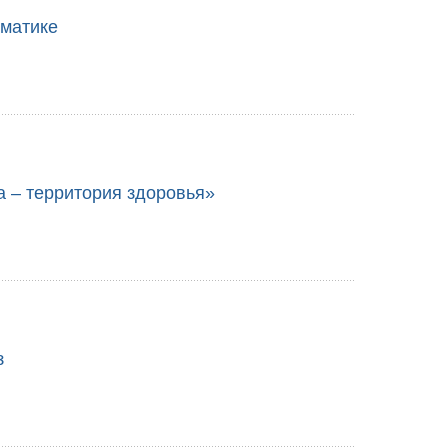
ематике
а – территория здоровья»
з