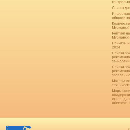
контрольн
Список до
Информац
общежити
Количество
Мурманск)
Рейтинг на
Мурманск)
Приказы н
2024
Списки аб
рекомендо
зачислению
Списки аб
рекомендо
заселению
Материаль
техническ
Меры соци
поддержки
стипендиа
обеспечен
©