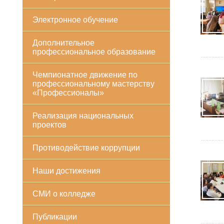
Электронное обучение
Дополнительное
профессиональное образование
Чемпионатное движение по
профессиональному мастерству
«Профессионалы»
Реализация национальных
проектов
Противодействие коррупции
Наши достижения
СМИ о колледже
Публикации