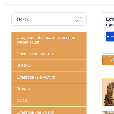
Ест
про
Напи
Сведения об образовательной
организации
Профессионалитет
Л
ВСОКО
Электронные услуги
Закупки
ЭИОС
Электронное УСПО