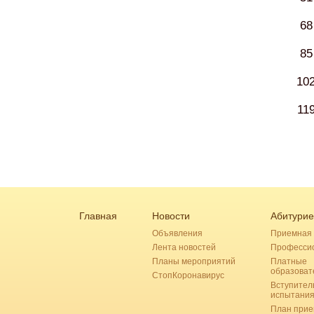
68
85
10
11
Главная
Новости
Абитурие
Объявления
Приемная 
Лента новостей
Професси
Планы мероприятий
Платные
образоват
СтопКоронавирус
Вступител
испытани
План прие