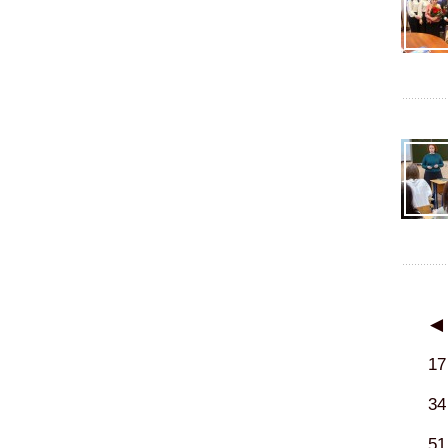
◀
17
34
51