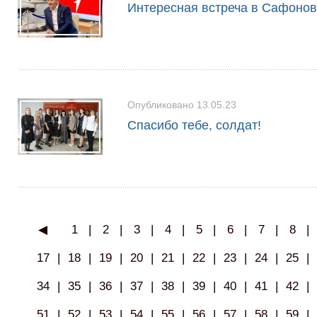
Интересная встреча в Сафоно
Опубликовано 13.05.23
Спасибо тебе, солдат!
◀
1
|
2
|
3
|
4
|
5
|
6
|
7
|
8
|
17
|
18
|
19
|
20
|
21
|
22
|
23
|
24
|
25
|
34
|
35
|
36
|
37
|
38
|
39
|
40
|
41
|
42
|
51
|
52
|
53
|
54
|
55
|
56
|
57
|
58
|
59
|