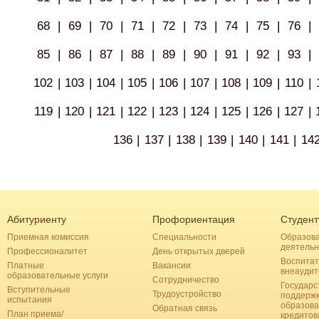
68
|
69
|
70
|
71
|
72
|
73
|
74
|
75
|
76
|
85
|
86
|
87
|
88
|
89
|
90
|
91
|
92
|
93
|
102
|
103
|
104
|
105
|
106
|
107
|
108
|
109
|
110
|
119
|
120
|
121
|
122
|
123
|
124
|
125
|
126
|
127
|
136
|
137
|
138
|
139
|
140
|
141
|
14
Абитуриенту
Профориентация
Студент
Приемная комиссия
Специальности
Образов
деятельн
Профессионалитет
День открытых дверей
Воспитат
Платные
Вакансии
внеаудит
образовательные услуги
Сотрудничество
Государс
Вступительные
Трудоустройство
поддерж
испытания
образова
Обратная связь
План приема/
кредитов