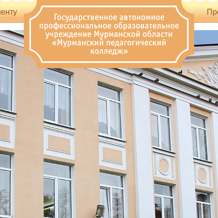
енту
Пр