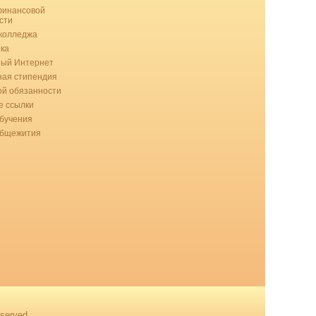
финансовой
сти
колледжа
ка
ный Интернет
ая стипендия
ой обязанности
 ссылки
бучения
общежития
served.