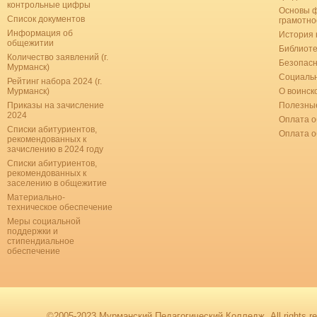
контрольные цифры
Основы 
Список документов
грамотно
Информация об
История 
общежитии
Библиоте
Количество заявлений (г.
Безопас
Мурманск)
Социальн
Рейтинг набора 2024 (г.
Мурманск)
О воинск
Приказы на зачисление
Полезные
2024
Оплата о
Списки абитуриентов,
Оплата 
рекомендованных к
зачислению в 2024 году
Списки абитуриентов,
рекомендованных к
заселению в общежитие
Материально-
техническое обеспечение
Меры социальной
поддержки и
стипендиальное
обеспечение
©2005-2023 Мурманский Педагогический Колледж. All rights re