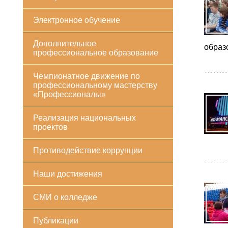
Электронное обучение
Дополнительное
образ
профессиональное образование
Чемпионатное движение по
профессиональному мастерству
«Профессионалы»
Реализация национальных
проектов
Противодействие коррупции
Наши достижения
СМИ о колледже
Публикации