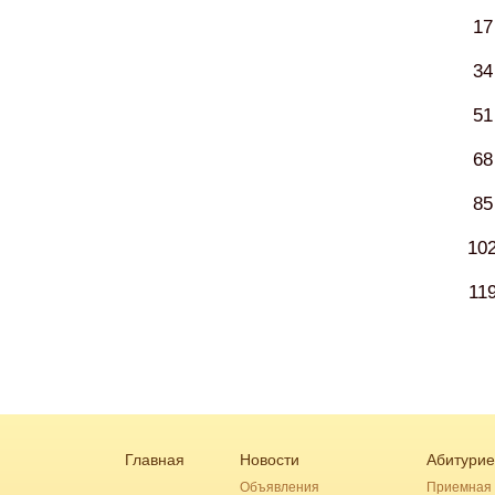
17
34
51
68
85
10
11
Главная
Новости
Абитурие
Объявления
Приемная 