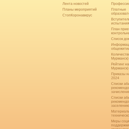
Лента новостей
Професси
Планы мероприятий
Платные
образоват
СтопКоронавирус
Вступител
испытани
План прие
контрольн
Список до
Информац
общежити
Количество
Мурманск)
Рейтинг на
Мурманск)
Приказы н
2024
Списки аб
рекомендо
зачислению
Списки аб
рекомендо
заселению
Материаль
техническ
Меры соци
поддержки