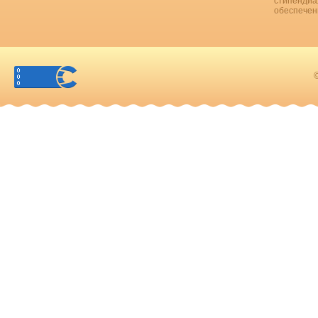
стипендиа
обеспечен
©