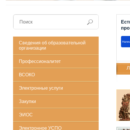
Ест
про
Напи
Сведения об образовательной
организации
Профессионалитет
Л
ВСОКО
Электронные услуги
Закупки
ЭИОС
Электронное УСПО