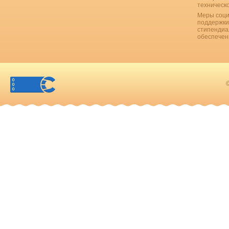
техническ
Меры соци
поддержки
стипендиа
обеспечен
©