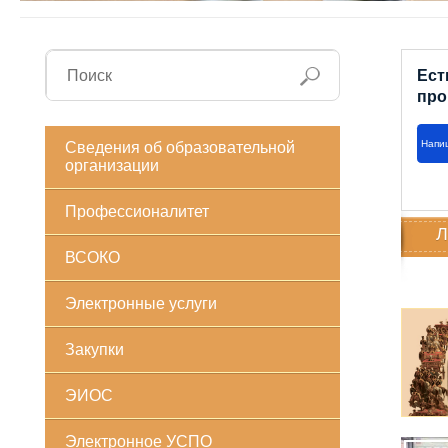
Ест
про
Напи
Сведения об образовательной
организации
Профессионалитет
Л
ВСОКО
Электронные услуги
Закупки
ЭИОС
Электронное УСПО