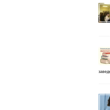
завед