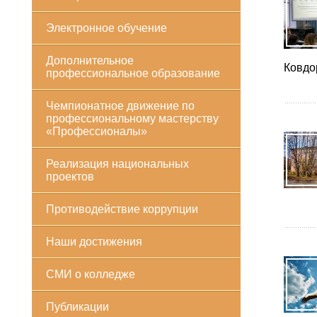
Электронное обучение
Дополнительное
Ковдо
профессиональное образование
Чемпионатное движение по
профессиональному мастерству
«Профессионалы»
Реализация национальных
проектов
Противодействие коррупции
Наши достижения
СМИ о колледже
Публикации