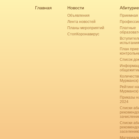
Главная
Новости
Абитурие
Объявления
Приемная 
Лента новостей
Професси
Планы мероприятий
Платные
образоват
СтопКоронавирус
Вступител
испытани
План прие
контрольн
Список до
Информац
общежити
Количество
Мурманск)
Рейтинг на
Мурманск)
Приказы н
2024
Списки аб
рекомендо
зачислению
Списки аб
рекомендо
заселению
Материаль