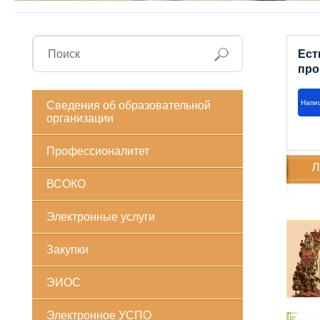
Ест
про
Напи
Сведения об образовательной
организации
Профессионалитет
Л
ВСОКО
Электронные услуги
Закупки
ЭИОС
Электронное УСПО