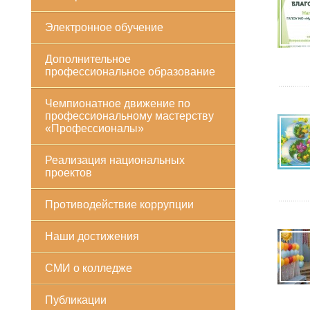
Электронное обучение
Дополнительное
профессиональное образование
Чемпионатное движение по
профессиональному мастерству
«Профессионалы»
Реализация национальных
проектов
Противодействие коррупции
Наши достижения
СМИ о колледже
Публикации