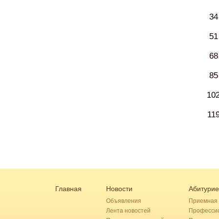
34
51
68
85
10
11
Главная
Новости
Абитурие
Объявления
Приемная 
Лента новостей
Професси