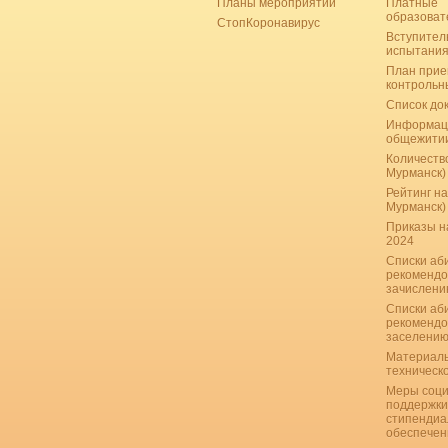
Планы мероприятий
Платные
образоват
СтопКоронавирус
Вступител
испытани
План прие
контрольн
Список до
Информац
общежити
Количество
Мурманск)
Рейтинг на
Мурманск)
Приказы н
2024
Списки аб
рекомендо
зачислению
Списки аб
рекомендо
заселению
Материаль
техническ
Меры соци
поддержки
стипендиа
обеспечен