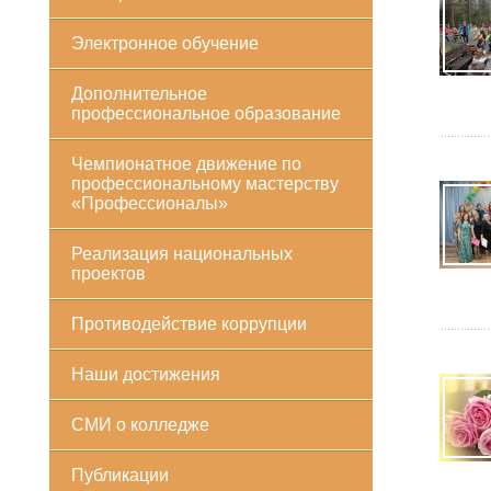
Электронное обучение
Дополнительное
профессиональное образование
Чемпионатное движение по
профессиональному мастерству
«Профессионалы»
Реализация национальных
проектов
Противодействие коррупции
Наши достижения
СМИ о колледже
Публикации