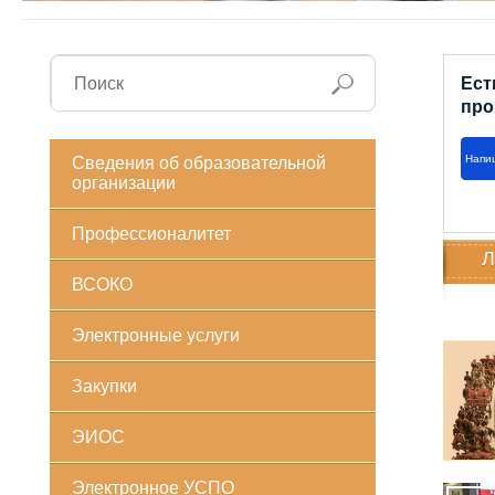
Ест
про
Напи
Сведения об образовательной
организации
Профессионалитет
Л
ВСОКО
Электронные услуги
Закупки
ЭИОС
Электронное УСПО