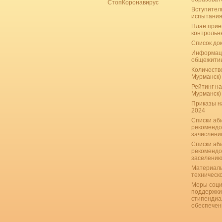
СтопКоронавирус
Вступител
испытани
План прие
контрольн
Список до
Информац
общежити
Количество
Мурманск)
Рейтинг на
Мурманск)
Приказы н
2024
Списки аб
рекомендо
зачислению
Списки аб
рекомендо
заселению
Материаль
техническ
Меры соци
поддержки
стипендиа
обеспечен