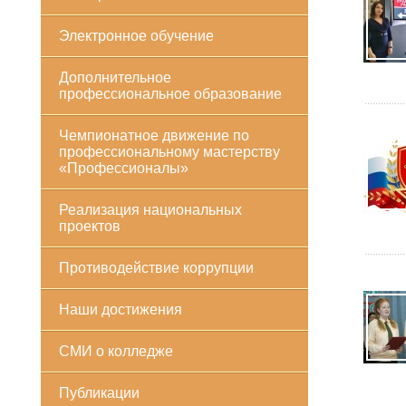
Электронное обучение
Дополнительное
профессиональное образование
Чемпионатное движение по
профессиональному мастерству
«Профессионалы»
Реализация национальных
проектов
Противодействие коррупции
Наши достижения
СМИ о колледже
Публикации