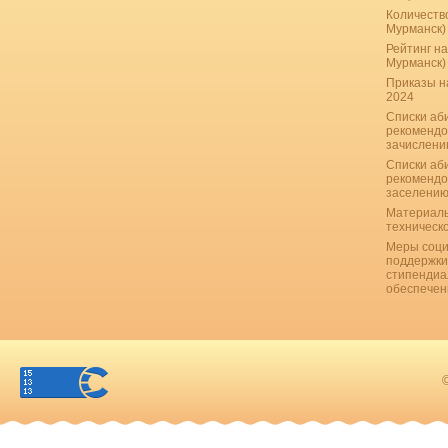
Количество
Мурманск)
Рейтинг на
Мурманск)
Приказы н
2024
Списки аб
рекомендо
зачислению
Списки аб
рекомендо
заселению
Материаль
техническ
Меры соци
поддержки
стипендиа
обеспечен
©