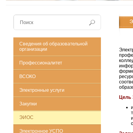
Сведения об образовательной
организации
Элект
профе
колле
Профессионалитет
инфор
форме
ВСОКО
ресу
соот
образ
Электронные услуги
Цель
Закупки
ЭИОС
Электронное УСПО