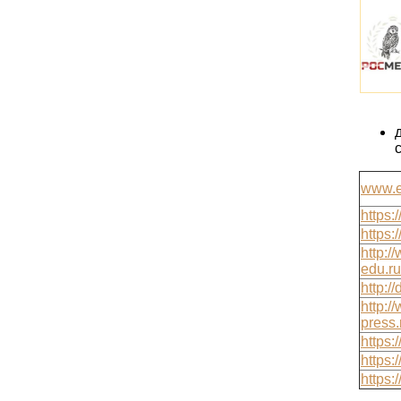
www.el
https:
https:
http:/
edu.ru
http:/
http:/
press.
https:
https:
https: