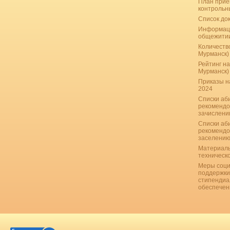
План прие
контрольн
Список до
Информац
общежити
Количество
Мурманск)
Рейтинг на
Мурманск)
Приказы н
2024
Списки аб
рекомендо
зачислению
Списки аб
рекомендо
заселению
Материаль
техническ
Меры соци
поддержки
стипендиа
обеспечен