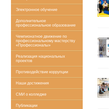
Электронное обучение
Дополнительное
профессиональное образование
Чемпионатное движение по
профессиональному мастерству
«Профессионалы»
Реализация национальных
проектов
Противодействие коррупции
Наши достижения
СМИ о колледже
Публикации