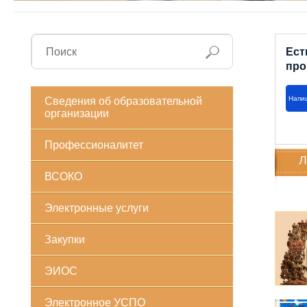
Ест
про
Напи
Сведения об образовательной
организации
Профессионалитет
Л
ВСОКО
Электронные услуги
Закупки
ЭИОС
Электронное УСПО