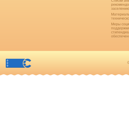
Списки аб
рекомендо
заселению
Материаль
техническ
Меры соци
поддержки
стипендиа
обеспечен
©