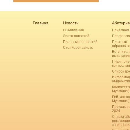
Главная
Новости
Абитурие
Объявления
Приемная 
Лента новостей
Професси
Планы мероприятий
Платные
образоват
СтопКоронавирус
Вступител
испытани
План прие
контрольн
Список до
Информац
общежити
Количество
Мурманск)
Рейтинг на
Мурманск)
Приказы н
2024
Списки аб
рекомендо
зачислению