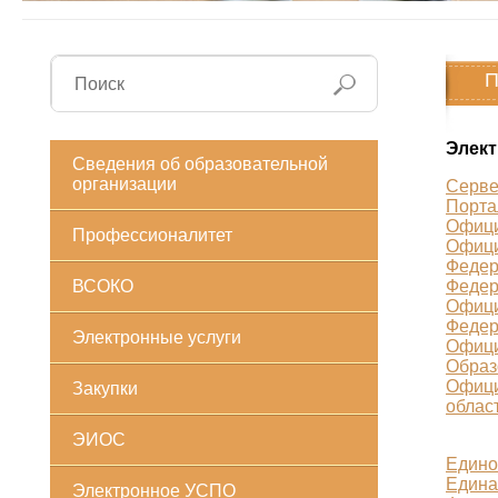
П
Элект
Сведения об образовательной
организации
Серве
Порта
Офици
Профессионалитет
Офици
Федер
ВСОКО
Федер
Офици
Федер
Электронные услуги
Офици
Образ
Офици
Закупки
облас
ЭИОС
Едино
Едина
Электронное УСПО