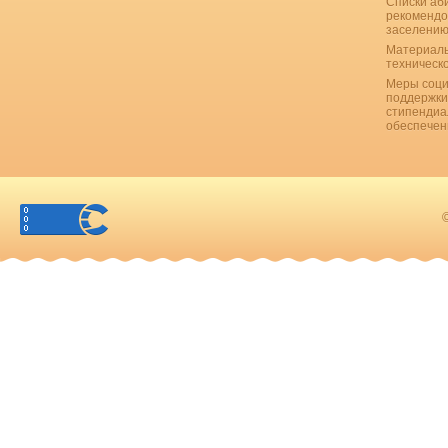
Списки аб
рекомендо
заселению
Материаль
техническ
Меры соци
поддержки
стипендиа
обеспечен
©