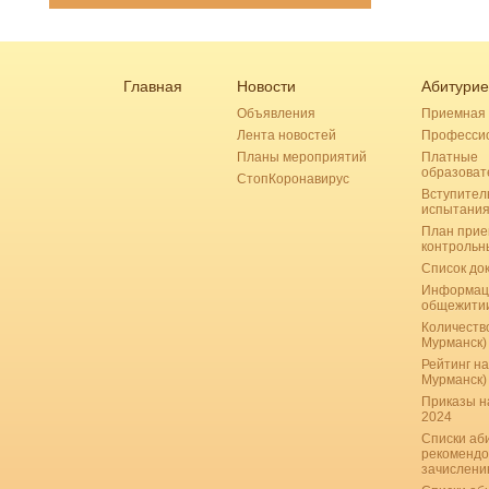
Главная
Новости
Абитурие
Объявления
Приемная 
Лента новостей
Професси
Планы мероприятий
Платные
образоват
СтопКоронавирус
Вступител
испытани
План прие
контрольн
Список до
Информац
общежити
Количество
Мурманск)
Рейтинг на
Мурманск)
Приказы н
2024
Списки аб
рекомендо
зачислению