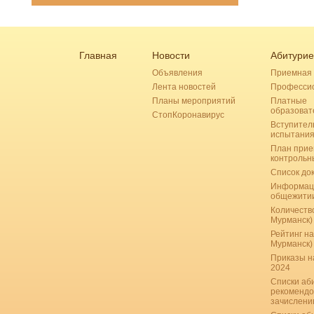
Главная
Новости
Абитурие
Объявления
Приемная 
Лента новостей
Професси
Планы мероприятий
Платные
образоват
СтопКоронавирус
Вступител
испытани
План прие
контрольн
Список до
Информац
общежити
Количество
Мурманск)
Рейтинг на
Мурманск)
Приказы н
2024
Списки аб
рекомендо
зачислению