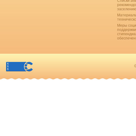
Списки аб
рекомендо
заселению
Материаль
техническ
Меры соци
поддержки
стипендиа
обеспечен
©