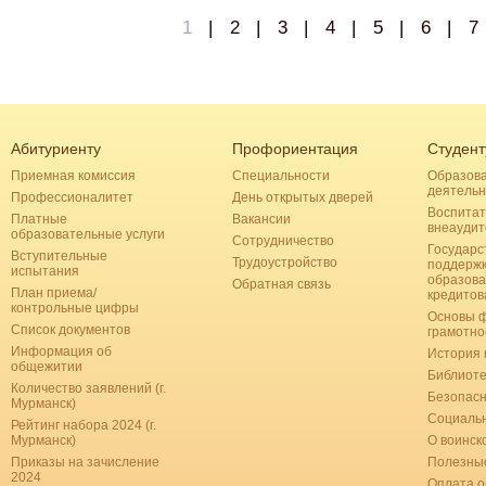
1
|
2
|
3
|
4
|
5
|
6
|
7
Абитуриенту
Профориентация
Студент
Приемная комиссия
Специальности
Образов
деятельн
Профессионалитет
День открытых дверей
Воспитат
Платные
Вакансии
внеаудит
образовательные услуги
Сотрудничество
Государс
Вступительные
Трудоустройство
поддерж
испытания
образова
Обратная связь
План приема/
кредитов
контрольные цифры
Основы 
Список документов
грамотно
Информация об
История 
общежитии
Библиоте
Количество заявлений (г.
Безопас
Мурманск)
Социальн
Рейтинг набора 2024 (г.
Мурманск)
О воинск
Приказы на зачисление
Полезные
2024
Оплата о