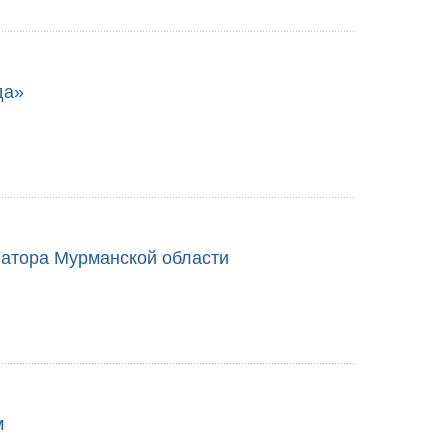
да»
атора Мурманской области
м