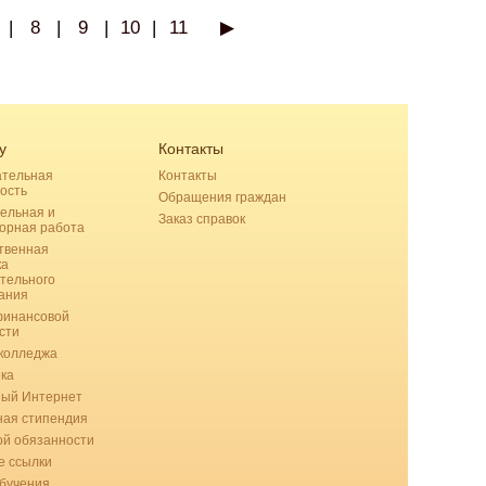
|
8
|
9
|
10
|
11
▶
у
Контакты
ательная
Контакты
ость
Обращения граждан
ельная и
Заказ справок
орная работа
твенная
ка
тельного
ания
финансовой
сти
колледжа
ка
ный Интернет
ая стипендия
ой обязанности
 ссылки
бучения