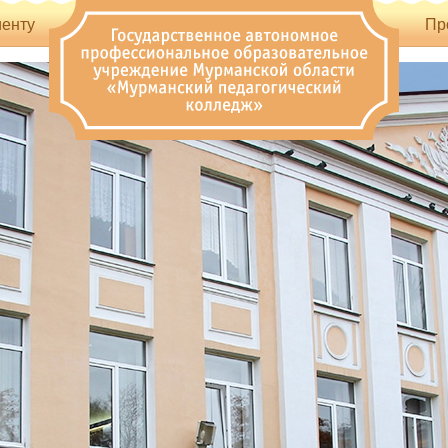
енту
Пр