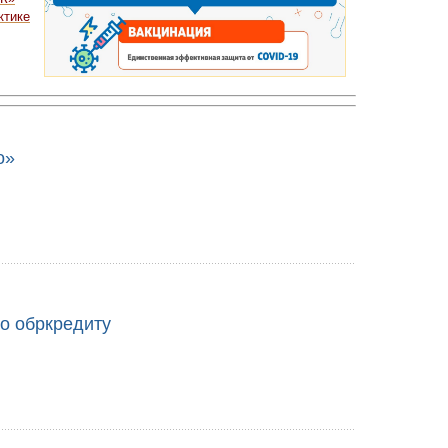
ктике
о»
о обркредиту