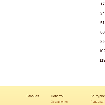
17
34
51
68
85
10
11
Главная
Новости
Абитурие
Объявления
Приемная 