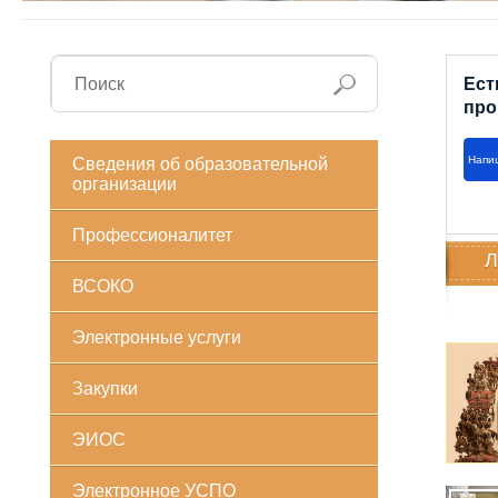
Ест
про
Напи
Сведения об образовательной
организации
Профессионалитет
Л
ВСОКО
Электронные услуги
Закупки
ЭИОС
Электронное УСПО