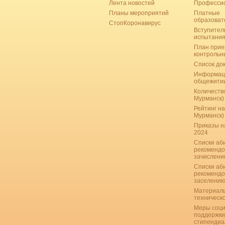
Лента новостей
Професси
Планы мероприятий
Платные
образоват
СтопКоронавирус
Вступител
испытани
План прие
контрольн
Список до
Информац
общежити
Количество
Мурманск)
Рейтинг на
Мурманск)
Приказы н
2024
Списки аб
рекомендо
зачислению
Списки аб
рекомендо
заселению
Материаль
техническ
Меры соци
поддержки
стипендиа