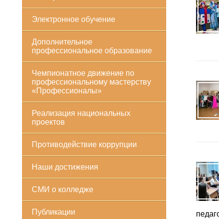
Электронное обучение
Дополнительное
профессиональное образование
Чемпионатное движение по
профессиональному мастерству
«Профессионалы»
Реализация национальных
проектов
Противодействие коррупции
Наши достижения
СМИ о колледже
Публикации
педаг