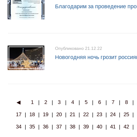
Благодарим за проведение пр
Опубликовано 21.12.22
Новогодняя ночь грозит росси
◀
1
|
2
|
3
|
4
|
5
|
6
|
7
|
8
|
17
|
18
|
19
|
20
|
21
|
22
|
23
|
24
|
25
|
34
|
35
|
36
|
37
|
38
|
39
|
40
|
41
|
42
|