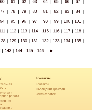
60
|
61
|
62
|
63
|
64
|
65
|
66
|
67
|
77
|
78
|
79
|
80
|
81
|
82
|
83
|
84
|
94
|
95
|
96
|
97
|
98
|
99
|
100
|
101
|
111
|
112
|
113
|
114
|
115
|
116
|
117
|
118
|
128
|
129
|
130
|
131
|
132
|
133
|
134
|
135
|
2
|
143
|
144
|
145
|
146
▶
у
Контакты
ательная
Контакты
ость
Обращения граждан
ельная и
Заказ справок
орная работа
твенная
ка
тельного