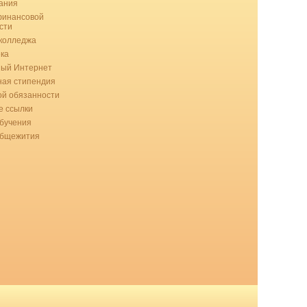
ания
финансовой
сти
колледжа
ка
ный Интернет
ая стипендия
ой обязанности
 ссылки
бучения
общежития