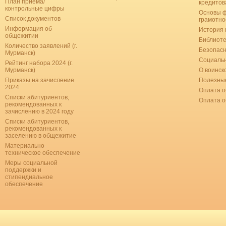
План приема/
кредитов
контрольные цифры
Основы 
Список документов
грамотно
Информация об
История 
общежитии
Библиоте
Количество заявлений (г.
Безопас
Мурманск)
Социальн
Рейтинг набора 2024 (г.
Мурманск)
О воинск
Приказы на зачисление
Полезные
2024
Оплата о
Списки абитуриентов,
Оплата 
рекомендованных к
зачислению в 2024 году
Списки абитуриентов,
рекомендованных к
заселению в общежитие
Материально-
техническое обеспечение
Меры социальной
поддержки и
стипендиальное
обеспечение