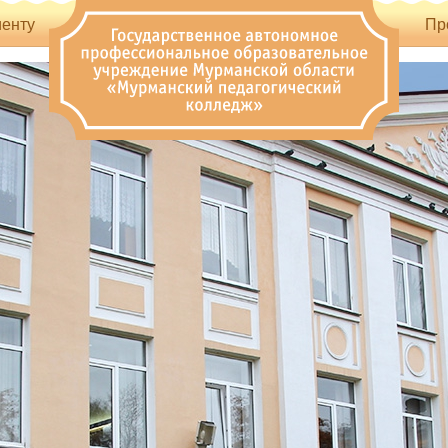
енту
Пр