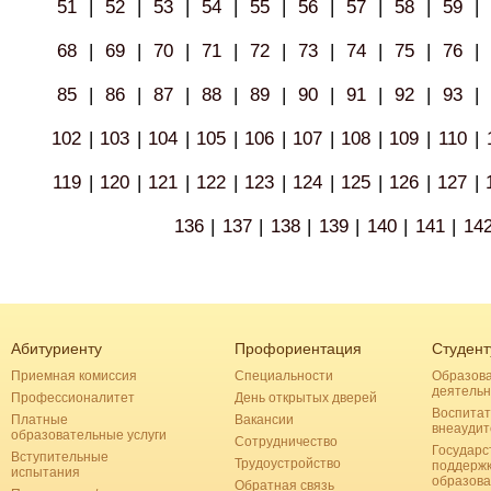
51
|
52
|
53
|
54
|
55
|
56
|
57
|
58
|
59
|
68
|
69
|
70
|
71
|
72
|
73
|
74
|
75
|
76
|
85
|
86
|
87
|
88
|
89
|
90
|
91
|
92
|
93
|
102
|
103
|
104
|
105
|
106
|
107
|
108
|
109
|
110
|
119
|
120
|
121
|
122
|
123
|
124
|
125
|
126
|
127
|
136
|
137
|
138
|
139
|
140
|
141
|
14
Абитуриенту
Профориентация
Студент
Приемная комиссия
Специальности
Образов
деятельн
Профессионалитет
День открытых дверей
Воспитат
Платные
Вакансии
внеаудит
образовательные услуги
Сотрудничество
Государс
Вступительные
Трудоустройство
поддерж
испытания
образова
Обратная связь