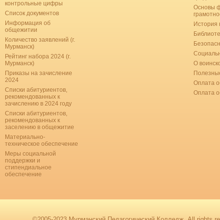
контрольные цифры
Основы 
Список документов
грамотно
Информация об
История 
общежитии
Библиоте
Количество заявлений (г.
Безопас
Мурманск)
Социальн
Рейтинг набора 2024 (г.
Мурманск)
О воинск
Приказы на зачисление
Полезные
2024
Оплата о
Списки абитуриентов,
Оплата 
рекомендованных к
зачислению в 2024 году
Списки абитуриентов,
рекомендованных к
заселению в общежитие
Материально-
техническое обеспечение
Меры социальной
поддержки и
стипендиальное
обеспечение
©2005-2023 Мурманский Педагогический Колледж. All rights re