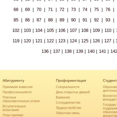
68
|
69
|
70
|
71
|
72
|
73
|
74
|
75
|
76
|
85
|
86
|
87
|
88
|
89
|
90
|
91
|
92
|
93
|
102
|
103
|
104
|
105
|
106
|
107
|
108
|
109
|
110
|
119
|
120
|
121
|
122
|
123
|
124
|
125
|
126
|
127
|
136
|
137
|
138
|
139
|
140
|
141
|
14
Абитуриенту
Профориентация
Студент
Приемная комиссия
Специальности
Образов
деятельн
Профессионалитет
День открытых дверей
Воспитат
Платные
Вакансии
внеаудит
образовательные услуги
Сотрудничество
Государс
Вступительные
Трудоустройство
поддерж
испытания
образова
Обратная связь
План приема/
кредитов