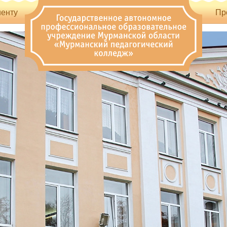
енту
Пр