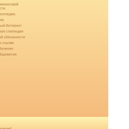
финансовой
сти
колледжа
ка
ный Интернет
ая стипендия
ой обязанности
 ссылки
бучения
общежития
served.