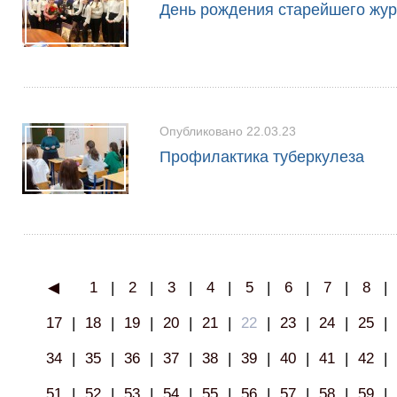
День рождения старейшего жур
Опубликовано 22.03.23
Профилактика туберкулеза
◀
1
|
2
|
3
|
4
|
5
|
6
|
7
|
8
|
17
|
18
|
19
|
20
|
21
|
22
|
23
|
24
|
25
|
34
|
35
|
36
|
37
|
38
|
39
|
40
|
41
|
42
|
51
|
52
|
53
|
54
|
55
|
56
|
57
|
58
|
59
|