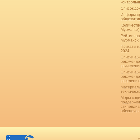
контрольн
Список до
Информац
общежити
Количество
Мурманск)
Рейтинг на
Мурманск)
Приказы н
2024
Списки аб
рекомендо
зачислению
Списки аб
рекомендо
заселению
Материаль
техническ
Меры соци
поддержки
стипендиа
обеспечен
©