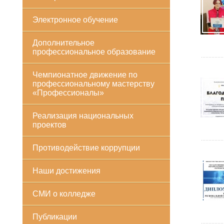
Электронное обучение
Дополнительное
профессиональное образование
Чемпионатное движение по
профессиональному мастерству
«Профессионалы»
Реализация национальных
проектов
Противодействие коррупции
Наши достижения
СМИ о колледже
Публикации