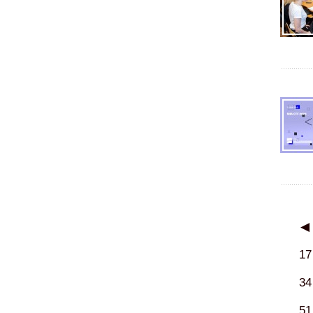
◀
17
34
51