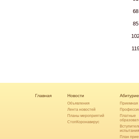
68
85
10
11
Главная
Новости
Абитурие
Объявления
Приемная 
Лента новостей
Професси
Планы мероприятий
Платные
образоват
СтопКоронавирус
Вступител
испытани
План прие