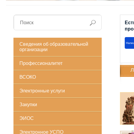
Ест
про
Напи
Сведения об образовательной
организации
Профессионалитет
Л
ВСОКО
Электронные услуги
Закупки
ЭИОС
Электронное УСПО