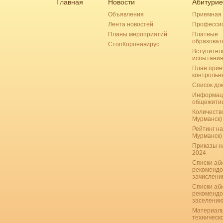
Главная
Новости
Абитурие
Объявления
Приемная 
Лента новостей
Професси
Планы мероприятий
Платные
образоват
СтопКоронавирус
Вступител
испытани
План прие
контрольн
Список до
Информац
общежити
Количество
Мурманск)
Рейтинг на
Мурманск)
Приказы н
2024
Списки аб
рекомендо
зачислению
Списки аб
рекомендо
заселению
Материаль
техническ