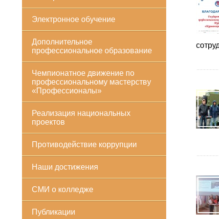
Электронное обучение
Дополнительное
сотру
профессиональное образование
Чемпионатное движение по
профессиональному мастерству
«Профессионалы»
Реализация национальных
проектов
Противодействие коррупции
Наши достижения
СМИ о колледже
Публикации