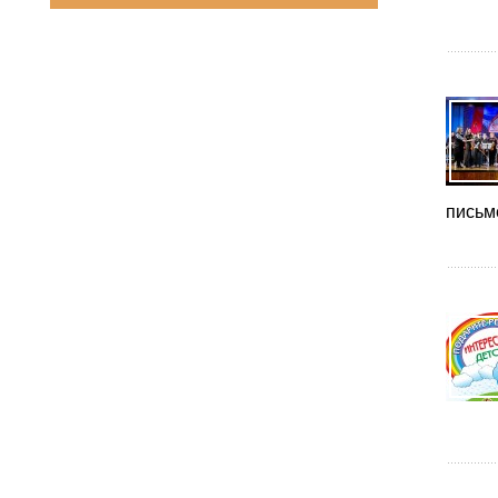
письм