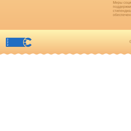
Меры соци
поддержки
стипендиа
обеспечен
©