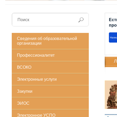
Ест
про
Напи
Сведения об образовательной
организации
Профессионалитет
Л
ВСОКО
Электронные услуги
Закупки
ЭИОС
Электронное УСПО