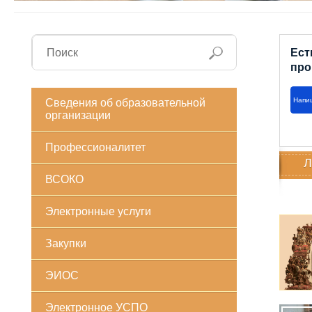
Ест
про
Напи
Сведения об образовательной
организации
Профессионалитет
Л
ВСОКО
Электронные услуги
Закупки
ЭИОС
Электронное УСПО