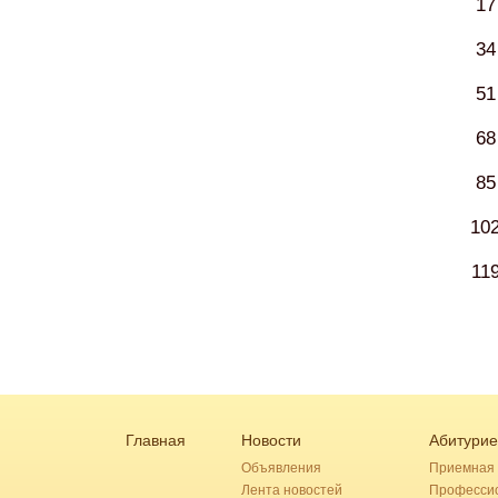
17
34
51
68
85
10
11
Главная
Новости
Абитурие
Объявления
Приемная 
Лента новостей
Професси