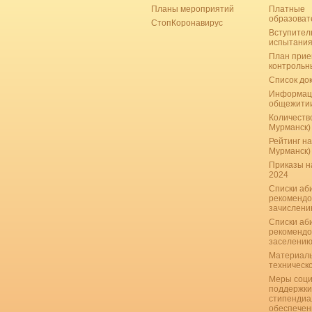
Планы мероприятий
Платные
образоват
СтопКоронавирус
Вступител
испытани
План прие
контрольн
Список до
Информац
общежити
Количество
Мурманск)
Рейтинг на
Мурманск)
Приказы н
2024
Списки аб
рекомендо
зачислению
Списки аб
рекомендо
заселению
Материаль
техническ
Меры соци
поддержки
стипендиа
обеспечен