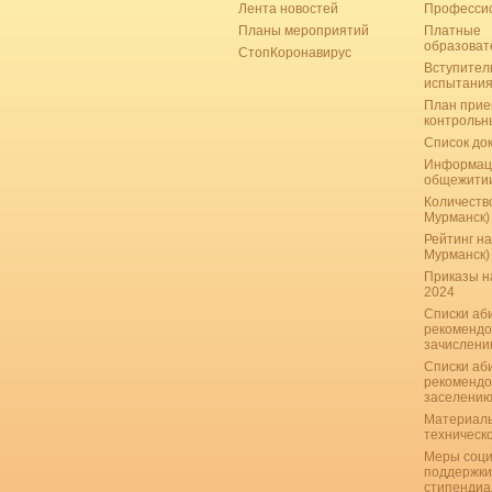
Лента новостей
Професси
Планы мероприятий
Платные
образоват
СтопКоронавирус
Вступител
испытани
План прие
контрольн
Список до
Информац
общежити
Количество
Мурманск)
Рейтинг на
Мурманск)
Приказы н
2024
Списки аб
рекомендо
зачислению
Списки аб
рекомендо
заселению
Материаль
техническ
Меры соци
поддержки
стипендиа