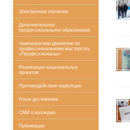
Электронное обучение
Дополнительное
профессиональное образование
Чемпионатное движение по
профессиональному мастерству
«Профессионалы»
Реализация национальных
проектов
Противодействие коррупции
Наши достижения
СМИ о колледже
Публикации