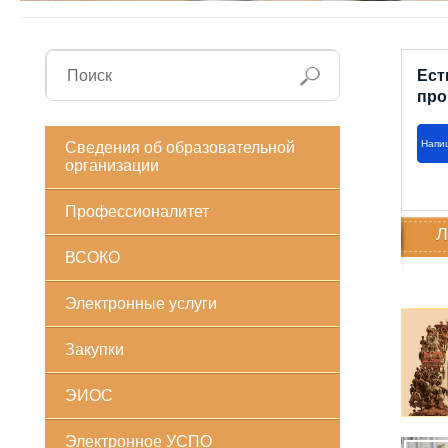
Ест
про
Напи
Сведения об образовательной
организации
Профессионалитет
Л
ВСОКО
Электронные услуги
Закупки
ЭИОС
Электронное УСПО