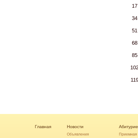
17
34
51
68
85
10
11
Главная
Новости
Абитурие
Объявления
Приемная 