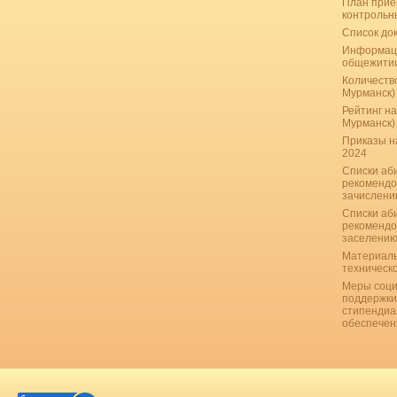
План прие
контрольн
Список до
Информац
общежити
Количество
Мурманск)
Рейтинг на
Мурманск)
Приказы н
2024
Списки аб
рекомендо
зачислению
Списки аб
рекомендо
заселению
Материаль
техническ
Меры соци
поддержки
стипендиа
обеспечен