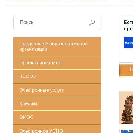
Ест
про
Напи
Сведения об образовательной
организации
Профессионалитет
Л
ВСОКО
Электронные услуги
Закупки
ЭИОС
Электронное УСПО