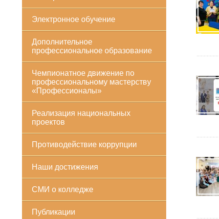
Электронное обучение
Дополнительное
профессиональное образование
Чемпионатное движение по
профессиональному мастерству
«Профессионалы»
Реализация национальных
проектов
Противодействие коррупции
Наши достижения
СМИ о колледже
Публикации