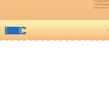
поддержки
стипендиа
обеспечен
©