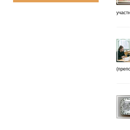
участ
(преп