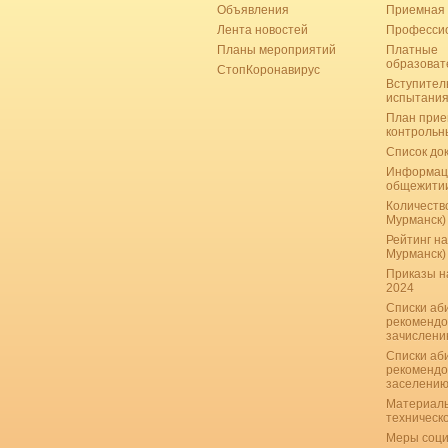
Объявления
Приемная 
Лента новостей
Професси
Планы мероприятий
Платные
образоват
СтопКоронавирус
Вступител
испытани
План прие
контрольн
Список до
Информац
общежити
Количество
Мурманск)
Рейтинг на
Мурманск)
Приказы н
2024
Списки аб
рекомендо
зачислению
Списки аб
рекомендо
заселению
Материаль
техническ
Меры соци