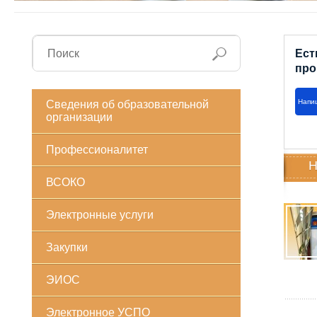
Ест
про
Напи
Сведения об образовательной
организации
Профессионалитет
Н
ВСОКО
Электронные услуги
Закупки
ЭИОС
Электронное УСПО