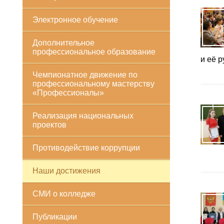
Электронное обучение
Дополнительное
профессиональное образование
и её 
Чемпионатное движение по
профессиональному мастерству
«Профессионалы»
Реализация национальных
проектов
Противодействие коррупции
Наши достижения
СМИ о колледже
Публикации