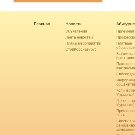
Главная
Новости
Абитурие
Объявления
Приемная 
Лента новостей
Професси
Планы мероприятий
Платные
образоват
СтопКоронавирус
Вступител
испытани
План прие
контрольн
Список до
Информац
общежити
Количество
Мурманск)
Рейтинг на
Мурманск)
Приказы н
2024
Списки аб
рекомендо
зачислению