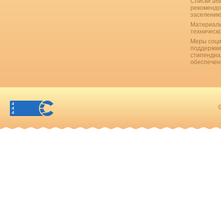
Списки аб
рекомендо
заселению
Материаль
техническ
Меры соци
поддержки
стипендиа
обеспечен
©