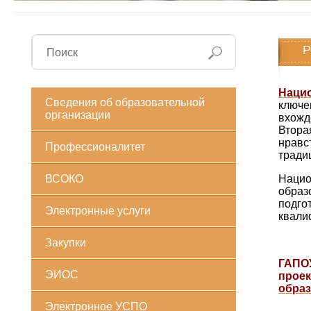
Р
Наци
Сведения об образовательной
ключе
организации
вхожд
Втора
нравс
Профессионалитет
тради
ВСОКО
Нацио
образ
подг
Электронные услуги
квали
Закупки
ГАПОУ
ЭИОС
прое
образ
Электронное УСПО