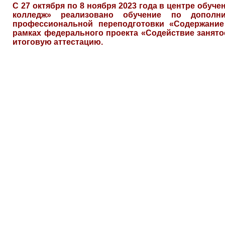
С 27 октября по 8 ноября 2023 года в центре обу
колледж» реализовано обучение по дополни
профессиональной переподготовки «Содержание
рамках федерального проекта «Содействие занято
итоговую аттестацию.
СписС 27 октяС 27 октября по 8 ноября в ц
педагогический колледж» реализова
профессиональной программе профессионал
методика начального образования» в рамка
занятости» и 9 декабря слушатели успешно
ноября в центре обучения ГАПОУ МО «Му
реализовано обучение по дополнитель
профессиональной переподготовки «Со
образования» в рамках федерального проект
слушатели успешно сдали итоговую атт
дополнительного профессионального об
педагогический колледж»
По компетенции Преподавание в младших классах
Дополнительные профессиональные программы п