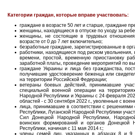
Категории граждан, которые вправе участвовать:
граждане в возрасте 50 лет и старше, граждане пр
женщины, находящиеся в отпуске по уходу за ребе
женщины, не состоящие в трудовых отношения
возрасте от 0 до 7 лет включительно;
безработные граждане, зарегистрированные в орг
работники, находящиеся под риском увольнения,
времени, простой, временную приостановку раб
заработной платы, проведение мероприятий по в
граждане Украины и лица без гражданства, пос
получившие удостоверение беженца или свидете
на территории Российской Федерации;
ветераны боевых действий, принимавшие учас
специальной военной операции на территориях
Народной Республики и Украины с 24 февраля 2022
областей - с 30 сентября 2022 г., уволенные с вое
лица, принимавшие в соответствии с решениями 
Республики, Луганской Народной Республики учас
Сил Донецкой Народной Республики, Народно
воинских формирований и органов Донецкой 
Республики, начиная с 11 мая 2014 г.;
члены семей лиц, указанных в абзацах 8 и 9 