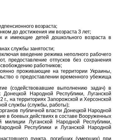
едпенсионного возраста;
нком до достижения им возраста 3 лет;
х и имеющие детей дошкольного возраста в
анах службы занятости;
 включая введение режима неполного рабочего
от, предоставление отпусков без сохранения
ысвобождению работников;
тоянно проживающие на территории Украины,
льство о предоставлении временного убежища
тие (содействовавшие выполнению задач) в
 Донецкой Народной Республики, Луганской
 г., на территориях Запорожской и Херсонской
нной службы (службы, работы);
органов публичной власти Донецкой Народной
тие в боевых действиях в составе Вооруженных
й милиции Луганской Народной Республики,
Народной Республики и Луганской Народной
настоящего пункта, погибших (умерших) при