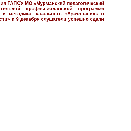
чения ГАПОУ МО «Мурманский педагогический
тельной профессиональной программе
 и методика начального образования» в
сти» и 9 декабря слушатели успешно сдали
ентре обучения ГАПОУ МО «Мурманский
но обучение по дополнительной
ьной переподготовки «Содержание и
х федерального проекта «Содействие
 сдали итоговую аттестацию.бря по 8
рманский педагогический колледж»
ной профессиональной программе
держание и методика начального
а «Содействие занятости» и 9 декабря
естацию.ок реализуемых программ
разования в ГАПОУ МО «Мурманский
овышения квалификации: