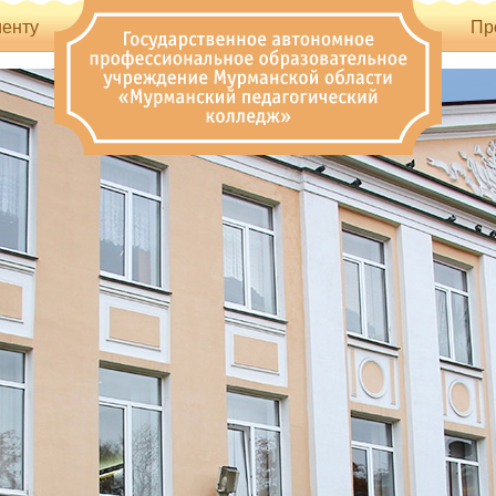
енту
Пр