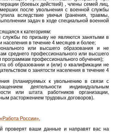
ерации (боевых действий) , члены семей лиц,
 умерших после увольнения с военной службы
тупила вследствие увечья (ранения, травмы,
выполнении задач в ходе специальной военной
сящаяся к категориям:
й службы по призыву не являются занятыми в
и населения в течение 4 месяцев и более;
ионального или высшего образования и не
ам среднего профессионального или высшего
м программам профессионального обучения);
та об образовании и (или) о квалификации не
ательством о занятости населения в течение 4
ения (планируемых к увольнению в связи с
ращением деятельности индивидуальным
ности или штата работников организации,
ным расторжением трудовых договоров).
 «Работа России».
й проверят ваши данные и направят вас на