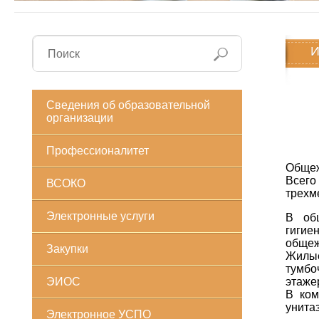
И
25
Сведения об образовательной
организации
25
25
Профессионалитет
Общеж
Всего
ВСОКО
трехм
Электронные услуги
В общ
гигие
общеж
Закупки
Жилы
тумбо
ЭИОС
этаже
В ком
унита
Электронное УСПО