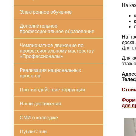
На ка
Электронное обучение
Дополнительное
профессиональное образование
На тр
доска.
Чемпионатное движение по
Для с
профессиональному мастерству
«Профессионалы»
Для о
этаж 
Реализация национальных
Адрес
проектов
Телеф
Противодействие коррупции
Стоим
Форма
Наши достижения
для п
СМИ о колледже
Публикации