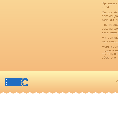
Приказы н
2024
Списки аб
рекомендо
зачислению
Списки аб
рекомендо
заселению
Материаль
техническ
Меры соци
поддержки
стипендиа
обеспечен
©