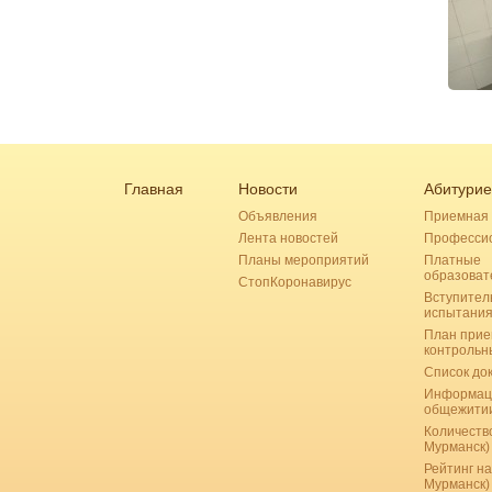
Главная
Новости
Абитурие
Объявления
Приемная 
Лента новостей
Професси
Планы мероприятий
Платные
образоват
СтопКоронавирус
Вступител
испытани
План прие
контрольн
Список до
Информац
общежити
Количество
Мурманск)
Рейтинг на
Мурманск)